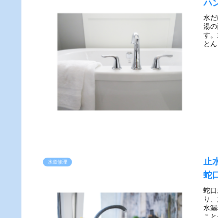
ハ
水だ
湯の
す。
とん
止
水道修理
蛇
蛇口
り、
水漏
こと