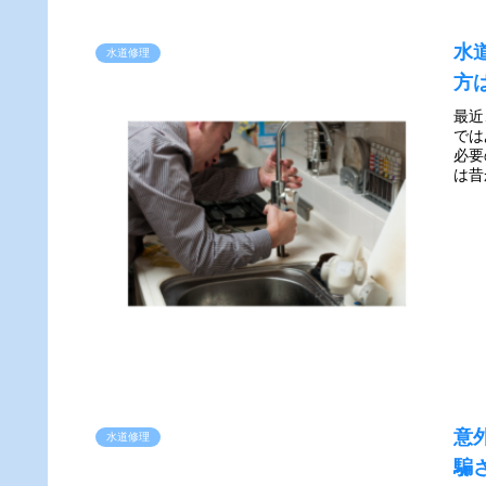
水
水道修理
方
最近
では
必要
は昔
意
水道修理
騙