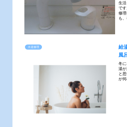
生活
です
修理
も、
給
水道修理
風
冬に
湯が
と思
が何