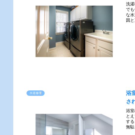
洗濯
でも
な水
因と
浴
水道修理
さ
浴室
とえ
する
無駄