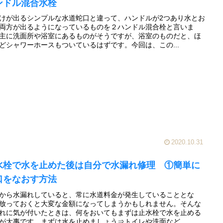
ンドル混合水栓
けが出るシンプルな水道蛇口と違って、ハンドルが2つあり水とお
両方が出るようになっているものを２ハンドル混合栓と言いま
主に洗面所や浴室にあるものがそうですが、浴室のものだと、ほ
どシャワーホースもついているはずです。今回は、この...
2020.10.31
水栓で水を止めた後は自分で水漏れ修理 ①簡単に
口をなおす方法
から水漏れしていると、常に水道料金が発生していることとな
放っておくと大変な金額になってしまうかもしれません。そんな
れに気が付いたときは、何をおいてもまずは止水栓で水を止める
が大事です。まずは水を止めましょう⇒トイレや洗面など...