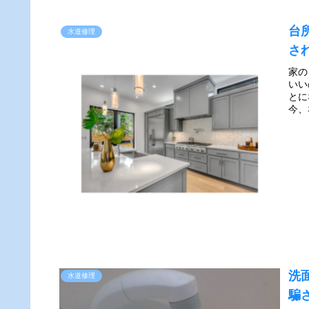
台
水道修理
さ
家の
いい
とに
今、
洗
水道修理
騙