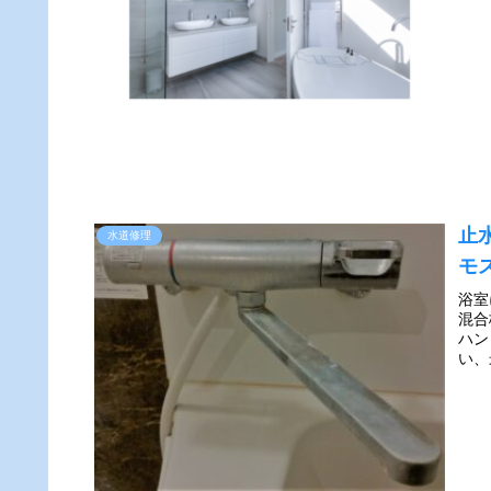
止
水道修理
モ
浴室
混合
ハン
い、