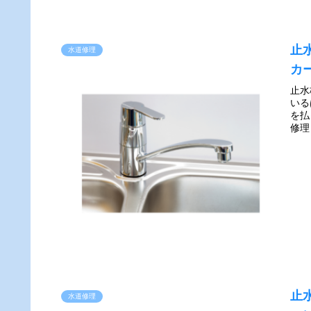
止
水道修理
カ
止水
いる
を払
修理
止
水道修理