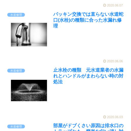
2020.06.07
パッキン交換では直らない水道蛇
水道修理
口(水栓)の種類に合った水漏れ修
理
2020.06.06
止水栓の種類 元水道業者の水漏
水道修理
れとハンドルがまわらない時の対
処法
2020.06.03
部屋がドブくさい原因は排水口の
水道修理